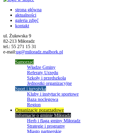
strona główna
aktualności
galeria zdjęć
kontakt
ul. Żuławska 9
82-213 Miłoradz
tel.:
55 271 15 31
e-mail:
ug@miloradz.malbork.pl
Samorząd
Władze Gminy
Referaty Urzędu
Szkoły i przedszkola
Jednostki organizacyjne
Sport i turystyka
Kluby i instytucje sportowe
Baza noclegowa
Region
Organizacje pozarządowe
Informacje o gminie Miłoradz
Herb i flaga gminy Miłoradz
Strategie i programy
Miasto partnerskie