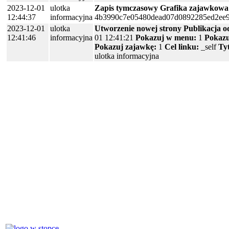
2023-12-01
ulotka
Zapis tymczasowy
Grafika zajawkowa
12:44:37
informacyjna
4b3990c7e05480dead07d0892285ed2ee9
2023-12-01
ulotka
Utworzenie nowej strony
Publikacja o
12:41:46
informacyjna
01 12:41:21
Pokazuj w menu:
1
Pokazu
Pokazuj zajawkę:
1
Cel linku:
_self
Tyt
ulotka informacyjna