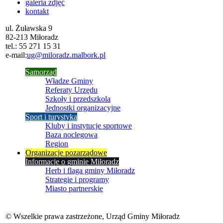
galeria zdjęć
kontakt
ul. Żuławska 9
82-213 Miłoradz
tel.:
55 271 15 31
e-mail:
ug@miloradz.malbork.pl
Samorząd
Władze Gminy
Referaty Urzędu
Szkoły i przedszkola
Jednostki organizacyjne
Sport i turystyka
Kluby i instytucje sportowe
Baza noclegowa
Region
Organizacje pozarządowe
Informacje o gminie Miłoradz
Herb i flaga gminy Miłoradz
Strategie i programy
Miasto partnerskie
© Wszelkie prawa zastrzeżone, Urząd Gminy Miłoradz