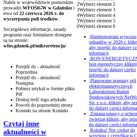
Nabór w województwie pomorskim
2
Wybierz element 2
prowadzi
WFOŚiGW w Gdańsku
i
3
Wybierz element 3
trwa od
22 czerwca 2026 r. do
4
Wybierz element 4
wyczerpania puli środków
.
5
Wybierz element 5
6
Wybierz element 6
Szczegółowe informacje, zasady
programu oraz formularze dostępne
Harmonogram wywozu
są na stronie:
odpadów w 2026 r.
klikn
wfos.gdansk.pl/mikroretencja/
aby przejść do dalszej cz
informacji
BON ENERGETYCZ
bon energetyczny
klikni
Przejdź do - aktualność
przejść do dalszej części
Poprzednia
informacji
Przejdź do - aktualność
Planowane pomiary pól
Następna
elektromagnetycznych
Pobierz artykuł w formie pliku
Laboratorium Badań
Pdf
Środowiskowych NetWo
Drukuj
treść tego artykułu
Sp. z o.o.
kliknij, aby pr
Powrót
do poprzedniej strony
do dalszej części informa
Kontakt
na stronie Kontakt
Zmiana ustawy o ochro
zwierząt
kliknij, aby prz
Czytaj inne
do dalszej części informa
Rolniku! Nie czekaj do
aktualności w
września z certyfikacją