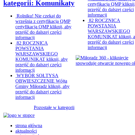
kategorii: Komunikaty
certyfikacja QMP
kliknij
przejść do dalszej części
informacji
Rolniku! Nie czekaj do
82 ROCZNICA
września z certyfikacją QMP
POWSTANIA
certyfikacja QMP
kliknij, aby
WARSZAWSKIEGO
przejść do dalszej części
KOMUNIKAT
kliknij, 
informacji
przejść do dalszej części
82 ROCZNICA
informacji
POWSTANIA
WARSZAWSKIEGO
KOMUNIKAT
kliknij, aby
przejść do dalszej części
informacji
WYBÓR SOŁTYSA
OBWIESZCZENIE Wójta
Gminy Miłoradz
kliknij, aby
przejść do dalszej części
informacji
Pozostałe w kategorii
strona główna
aktualności