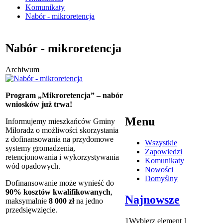
Komunikaty
Nabór - mikroretencja
Nabór - mikroretencja
Archiwum
Program „Mikroretencja” – nabór
wniosków już trwa!
Menu
Informujemy mieszkańców Gminy
Miłoradz o możliwości skorzystania
z dofinansowania na przydomowe
Wszystkie
systemy gromadzenia,
Zapowiedzi
retencjonowania i wykorzystywania
Komunikaty
wód opadowych.
Nowości
Domyślny
Dofinansowanie może wynieść do
90% kosztów kwalifikowanych
,
Najnowsze
maksymalnie
8 000 zł
na jedno
przedsięwzięcie.
1
Wybierz element 1